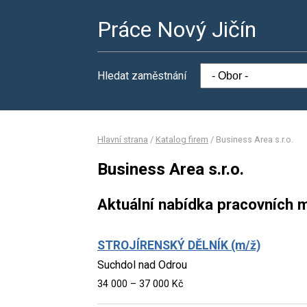
Práce Nový Jičín
Hledat zaměstnání
Hlavní strana
/
Katalog firem
/
Business Area s.r.o.
Business Area s.r.o.
Aktuální nabídka pracovních m
STROJÍRENSKÝ DĚLNÍK (m/ž)
Suchdol nad Odrou
34 000 – 37 000 Kč