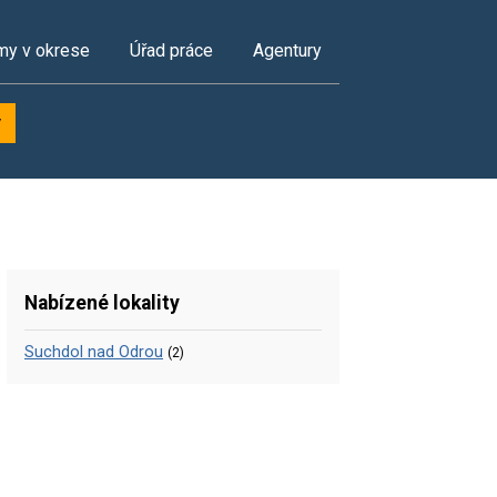
my v okrese
Úřad práce
Agentury
y
Nabízené lokality
Suchdol nad Odrou
(2)