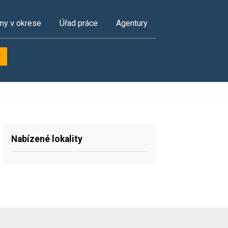
my v okrese
Úřad práce
Agentury
y
Nabízené lokality