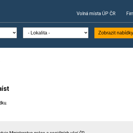
Volná místa ÚP ČR
Fir
Zobrazit nabídk
.
íst
dku.