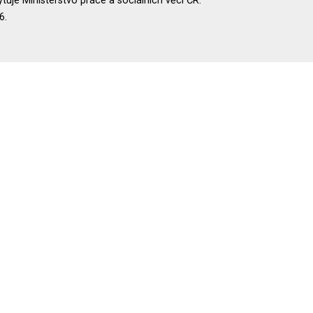
uje Ministerstvo práce a sociálních věcí ČR.
6.