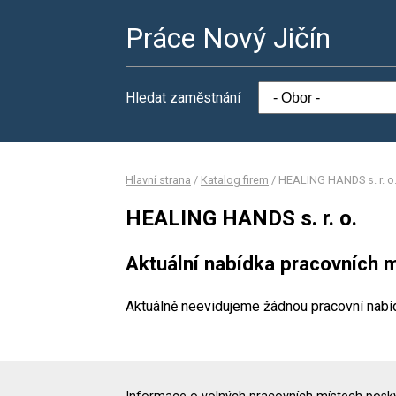
Práce Nový Jičín
Hledat zaměstnání
Hlavní strana
/
Katalog firem
/
HEALING HANDS s. r. o
HEALING HANDS s. r. o.
Aktuální nabídka pracovních m
Aktuálně neevidujeme žádnou pracovní nabí