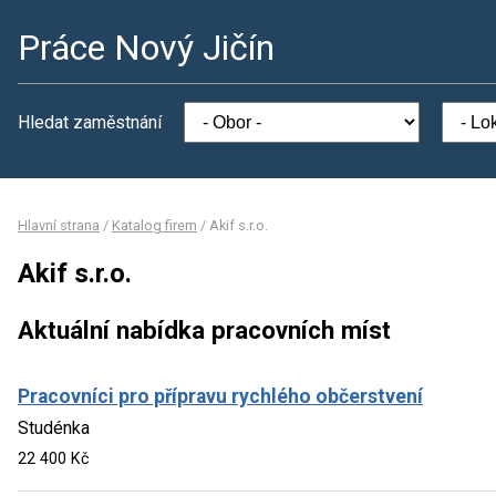
Práce Nový Jičín
Hledat zaměstnání
Hlavní strana
/
Katalog firem
/
Akif s.r.o.
Akif s.r.o.
Aktuální nabídka pracovních míst
Pracovníci pro přípravu rychlého občerstvení
Studénka
22 400 Kč