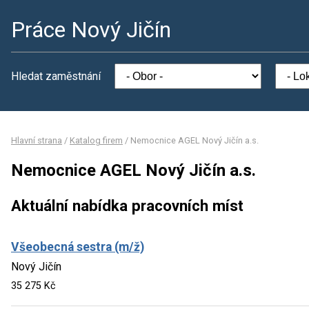
Práce Nový Jičín
Hledat zaměstnání
Hlavní strana
/
Katalog firem
/
Nemocnice AGEL Nový Jičín a.s.
Nemocnice AGEL Nový Jičín a.s.
Aktuální nabídka pracovních míst
Všeobecná sestra (m/ž)
Nový Jičín
35 275 Kč