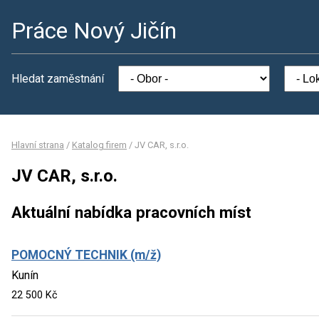
Práce Nový Jičín
Hledat zaměstnání
Hlavní strana
/
Katalog firem
/
JV CAR, s.r.o.
JV CAR, s.r.o.
Aktuální nabídka pracovních míst
POMOCNÝ TECHNIK (m/ž)
Kunín
22 500 Kč