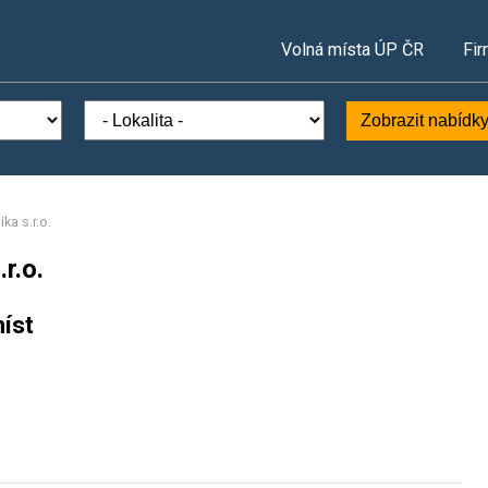
Volná místa ÚP ČR
Fir
Zobrazit nabídk
ka s.r.o.
r.o.
íst