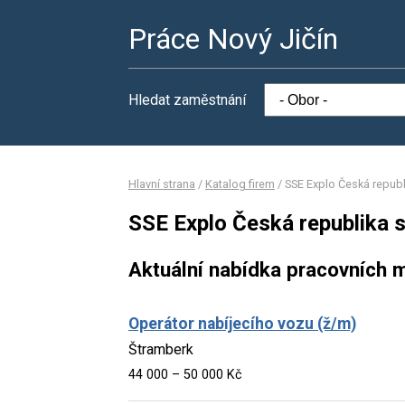
Práce Nový Jičín
Hledat zaměstnání
Hlavní strana
/
Katalog firem
/
SSE Explo Česká republi
SSE Explo Česká republika s.
Aktuální nabídka pracovních m
Operátor nabíjecího vozu (ž/m)
Štramberk
44 000 – 50 000 Kč