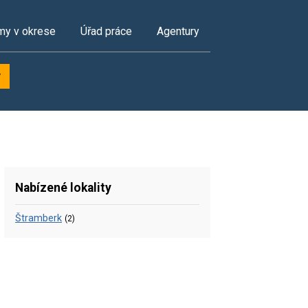
my v okrese
Úřad práce
Agentury
y
Nabízené lokality
Štramberk
(2)