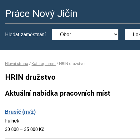
Práce Nový Jičín
Hledat zaměstnání
Hlavní strana
/
Katalog firem
/
HRIN družstvo
HRIN družstvo
Aktuální nabídka pracovních míst
Brusič (m/ž)
Fulnek
30 000 – 35 000 Kč