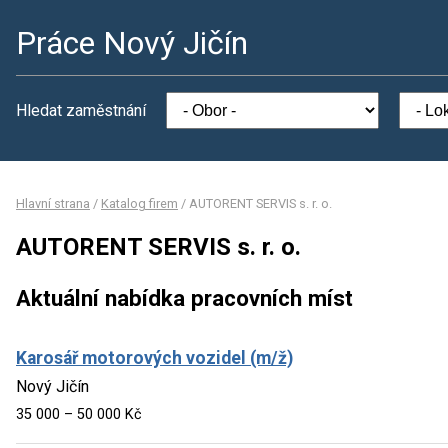
Práce Nový Jičín
Hledat zaměstnání
Hlavní strana
/
Katalog firem
/
AUTORENT SERVIS s. r. o.
AUTORENT SERVIS s. r. o.
Aktuální nabídka pracovních míst
Karosář motorových vozidel (m/ž)
Nový Jičín
35 000 – 50 000 Kč