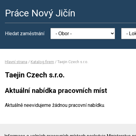
Práce Nový Jičín
Hledat zaměstnání
Hlavní strana
/
Katalog firem
/
Taejin Czech s.r.o.
Taejin Czech s.r.o.
Aktuální nabídka pracovních míst
Aktuálně neevidujeme žádnou pracovní nabídku.