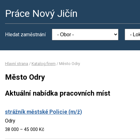
Práce Nový Jičín
Hledat zaměstnání
Hlavní strana
/
Katalog firem
/
Město Odry
Město Odry
Aktuální nabídka pracovních míst
strážník městské Policie (m/ž)
Odry
38 000 – 45 000 Kč