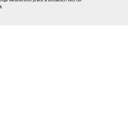
uje Ministerstvo práce a sociálních věcí ČR.
6.