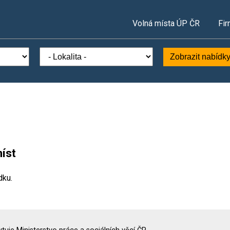
Volná místa ÚP ČR
Fir
Zobrazit nabídk
íst
dku.