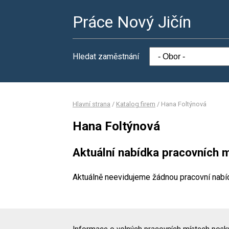
Práce Nový Jičín
Hledat zaměstnání
Hlavní strana
/
Katalog firem
/
Hana Foltýnová
Hana Foltýnová
Aktuální nabídka pracovních m
Aktuálně neevidujeme žádnou pracovní nabí