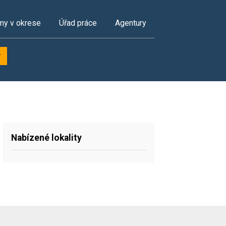
my v okrese
Úřad práce
Agentury
y
Nabízené lokality