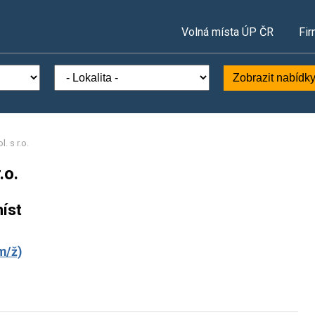
Volná místa ÚP ČR
Fir
Zobrazit nabídk
. s r.o.
.o.
íst
m/ž)