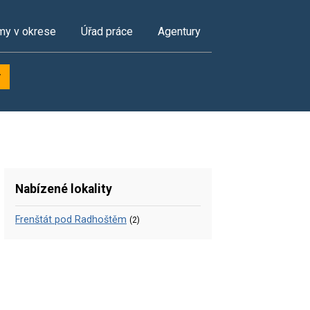
my v okrese
Úřad práce
Agentury
y
Nabízené lokality
Frenštát pod Radhoštěm
(2)