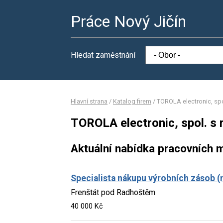
Práce Nový Jičín
Hledat zaměstnání
Hlavní strana
/
Katalog firem
/
TOROLA electronic, spol
TOROLA electronic, spol. s r
Aktuální nabídka pracovních m
Specialista nákupu výrobních zásob (
Frenštát pod Radhoštěm
40 000 Kč