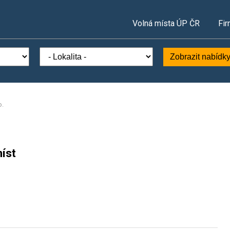
Volná místa ÚP ČR
Fir
Zobrazit nabídk
o.
íst