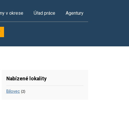
my v okrese
Úřad práce
Agentury
y
Nabízené lokality
Bílovec
(2)