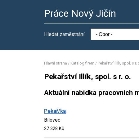
Práce Nový Jičín
Hledat zaměstnání
Hlavní strana
/
Katalog firem
/
Pekařství Illík, spol. s r. 
Pekařství Illík, spol. s r. o.
Aktuální nabídka pracovních m
Pekař/ka
Bílovec
27 328 Kč