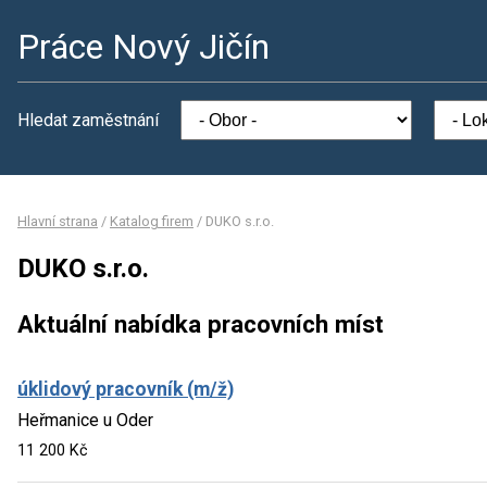
Práce Nový Jičín
Hledat zaměstnání
Hlavní strana
/
Katalog firem
/
DUKO s.r.o.
DUKO s.r.o.
Aktuální nabídka pracovních míst
úklidový pracovník (m/ž)
Heřmanice u Oder
11 200 Kč