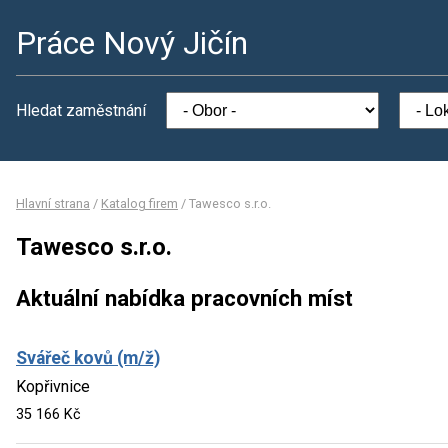
Práce Nový Jičín
Hledat zaměstnání
Hlavní strana
/
Katalog firem
/
Tawesco s.r.o.
Tawesco s.r.o.
Aktuální nabídka pracovních míst
Svářeč kovů (m/ž)
Kopřivnice
35 166 Kč