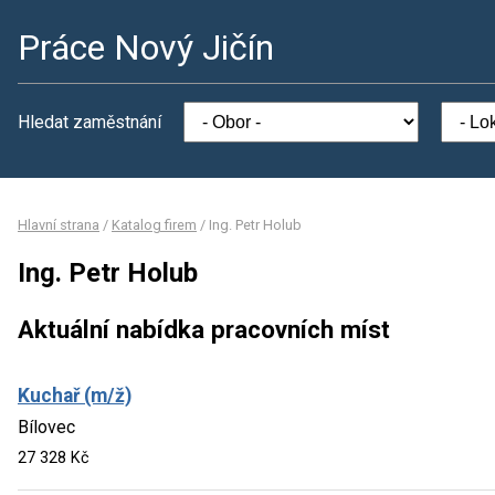
Práce Nový Jičín
Hledat zaměstnání
Hlavní strana
/
Katalog firem
/
Ing. Petr Holub
Ing. Petr Holub
Aktuální nabídka pracovních míst
Kuchař (m/ž)
Bílovec
27 328 Kč