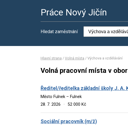
Práce Nový Jičín
Hledat zaměstnání
Hlavní strana
/
Volná místa
/
Výchova a vzdělávání
Volná pracovní místa v obo
Ředitel/ředitelka základní školy J. A
Město Fulnek – Fulnek
28. 7. 2026
·
52 000 Kč
Sociální pracovník (m/ž)