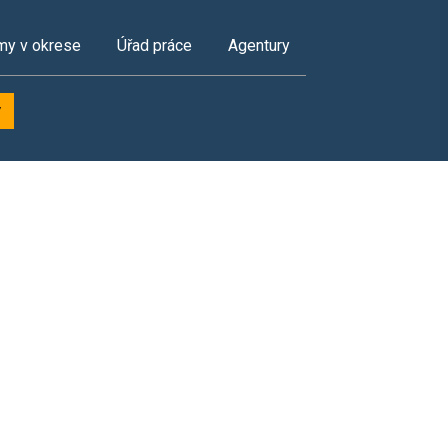
my v okrese
Úřad práce
Agentury
y