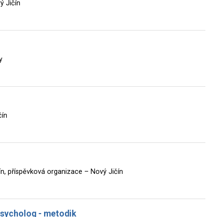
ý Jičín
y
čín
n, příspěvková organizace – Nový Jičín
psycholog - metodik