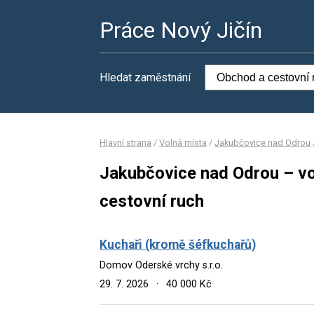
Práce Nový Jičín
Hledat zaměstnání
Hlavní strana
/
Volná místa
/
Jakubčovice nad Odrou
Jakubčovice nad Odrou – vo
cestovní ruch
Kuchaři (kromě šéfkuchařů)
Domov Oderské vrchy s.r.o.
29. 7. 2026
·
40 000 Kč