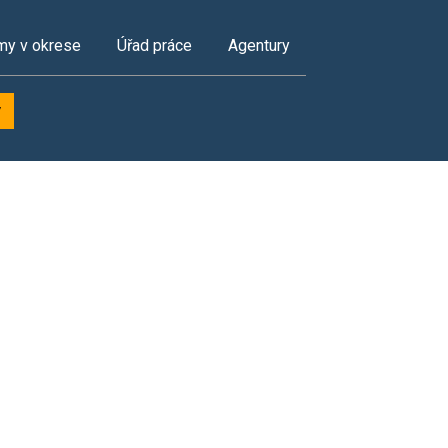
my v okrese
Úřad práce
Agentury
y