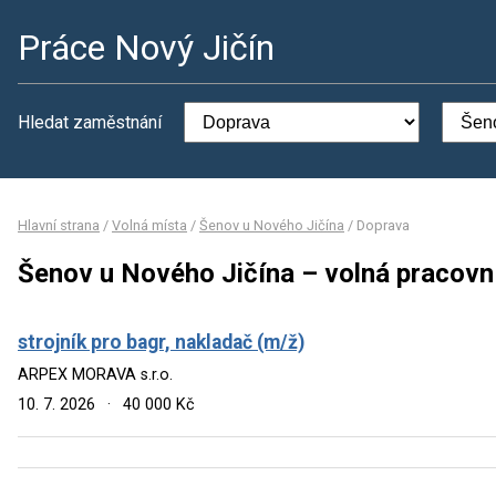
Práce Nový Jičín
Hledat zaměstnání
Hlavní strana
/
Volná místa
/
Šenov u Nového Jičína
/
Doprava
Šenov u Nového Jičína – volná pracovn
strojník pro bagr, nakladač (m/ž)
ARPEX MORAVA s.r.o.
10. 7. 2026
·
40 000 Kč