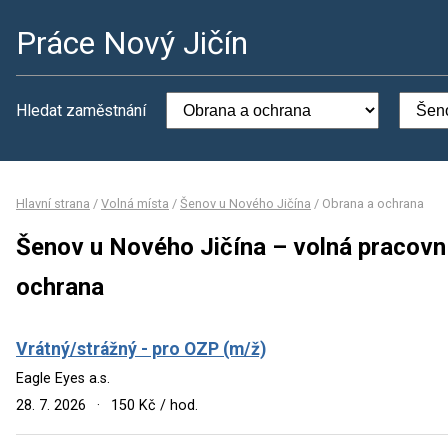
Práce Nový Jičín
Hledat zaměstnání
Hlavní strana
/
Volná místa
/
Šenov u Nového Jičína
/
Obrana a ochrana
Šenov u Nového Jičína – volná pracovn
ochrana
Vrátný/strážný - pro OZP (m/ž)
Eagle Eyes a.s.
28. 7. 2026
·
150 Kč / hod.