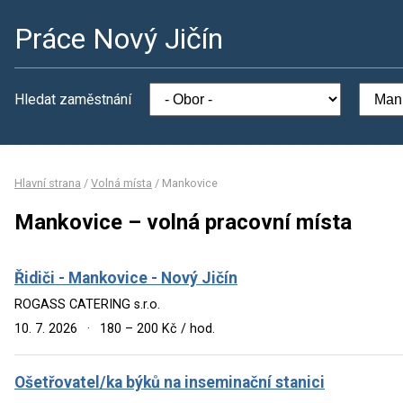
Práce Nový Jičín
Hledat zaměstnání
Hlavní strana
/
Volná místa
/
Mankovice
Mankovice – volná pracovní místa
Řidiči - Mankovice - Nový Jičín
ROGASS CATERING s.r.o.
10. 7. 2026
·
180 – 200 Kč / hod.
Ošetřovatel/ka býků na inseminační stanici