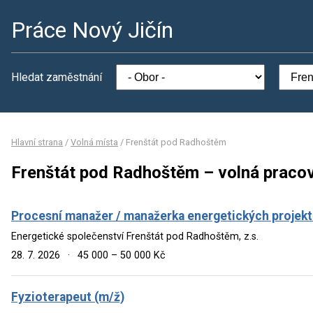
Práce Nový Jičín
Hledat zaměstnání
Hlavní strana
/
Volná místa
/
Frenštát pod Radhoštěm
Frenštát pod Radhoštěm – volná pracov
Procesní manažer / manažerka energetických projek
Energetické společenství Frenštát pod Radhoštěm, z.s.
28. 7. 2026
·
45 000 – 50 000 Kč
Fyzioterapeut (m/ž)