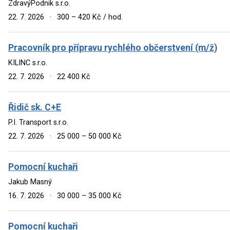
ZdravýPodnik s.r.o.
22. 7. 2026
·
300 – 420 Kč / hod.
Pracovník pro přípravu rychlého občerstvení (m/ž)
KILINC s.r.o.
22. 7. 2026
·
22 400 Kč
Řidič sk. C+E
P.I. Transport s.r.o.
22. 7. 2026
·
25 000 – 50 000 Kč
Pomocní kuchaři
Jakub Masný
16. 7. 2026
·
30 000 – 35 000 Kč
Pomocní kuchaři