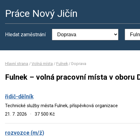
Práce Nový Jičín
Hledat zaměstnání
Hlavní strana
/
Volná místa
/
Fulnek
/
Doprava
Fulnek – volná pracovní místa v oboru
řidič-dělník
Technické služby města Fulnek, příspěvková organizace
21. 7. 2026
·
37 500 Kč
rozvozce (m/ž)