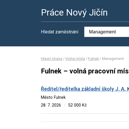
Práce Nový Jičín
Hledat zaměstnání
Hlavní strana
/
Volná místa
/
Fulnek
/
Management
Fulnek – volná pracovní mí
Ředitel/ředitelka základní školy J. A
Město Fulnek
28. 7. 2026
·
52 000 Kč