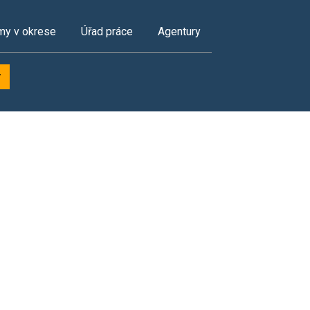
my v okrese
Úřad práce
Agentury
y