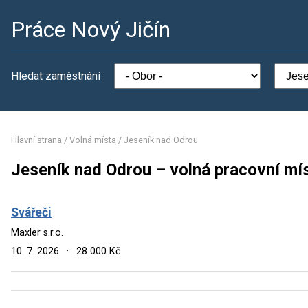
Práce Nový Jičín
Hledat zaměstnání
Hlavní strana
/
Volná místa
/
Jeseník nad Odrou
Jeseník nad Odrou – volná pracovní mí
Svářeči
Maxler s.r.o.
10. 7. 2026
·
28 000 Kč