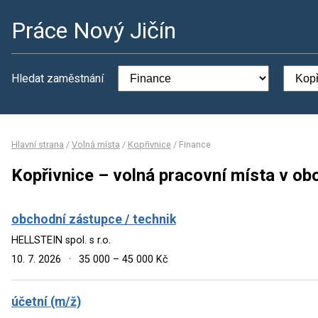
Práce Nový Jičín
Hledat zaměstnání
Hlavní strana
/
Volná místa
/
Kopřivnice
/
Finance
Kopřivnice – volná pracovní místa v ob
obchodní zástupce / technik
HELLSTEIN spol. s r.o.
10. 7. 2026
·
35 000 – 45 000 Kč
účetní (m/ž)