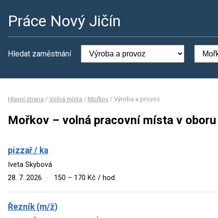
Práce Nový Jičín
Hledat zaměstnání
Hlavní strana
/
Volná místa
/
Mořkov
/
Výroba a provoz
Mořkov – volná pracovní místa v oboru
pizzař / ka
Iveta Skybová
28. 7. 2026
·
150 – 170 Kč / hod.
Řezník (m/ž)