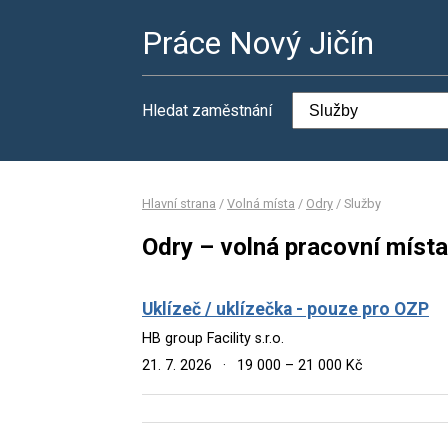
Práce Nový Jičín
Hledat zaměstnání
Hlavní strana
/
Volná místa
/
Odry
/
Služby
Odry – volná pracovní místa
Uklízeč / uklízečka - pouze pro OZP
HB group Facility s.r.o.
21. 7. 2026
·
19 000 – 21 000 Kč