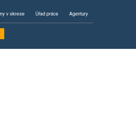
my v okrese
Úřad práce
Agentury
y