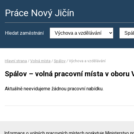
Práce Nový Jičín
Hledat zaměstnání
Hlavní strana
/
Volná místa
/
Spálov
/
Výchova a vzdělávání
Spálov – volná pracovní místa v oboru
Aktuálně neevidujeme žádnou pracovní nabídku.
Informace o volných pracovních místech poskytuje Ministerstvo pr