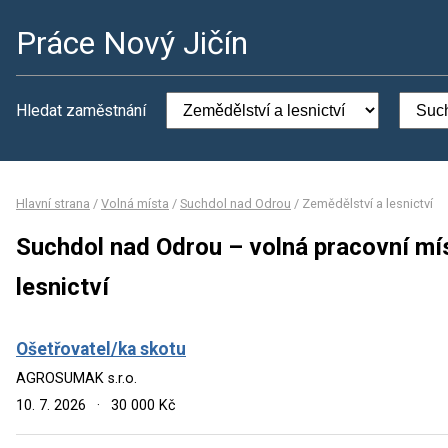
Práce Nový Jičín
Hledat zaměstnání
Hlavní strana
/
Volná místa
/
Suchdol nad Odrou
/
Zemědělství a lesnictví
Suchdol nad Odrou – volná pracovní mí
lesnictví
Ošetřovatel/ka skotu
AGROSUMAK s.r.o.
10. 7. 2026
·
30 000 Kč