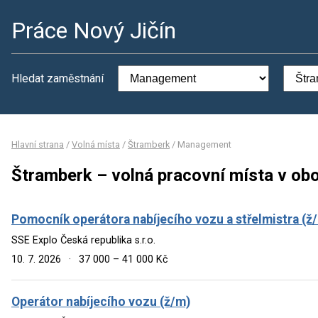
Práce Nový Jičín
Hledat zaměstnání
Hlavní strana
/
Volná místa
/
Štramberk
/
Management
Štramberk – volná pracovní místa v o
Pomocník operátora nabíjecího vozu a střelmistra (ž
SSE Explo Česká republika s.r.o.
10. 7. 2026
·
37 000 – 41 000 Kč
Operátor nabíjecího vozu (ž/m)