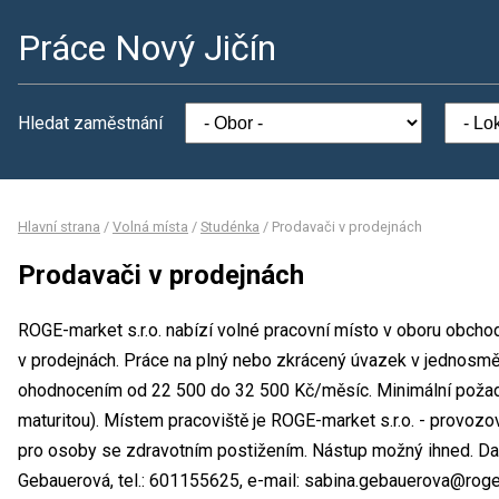
Práce Nový Jičín
Hledat zaměstnání
Hlavní strana
/
Volná místa
/
Studénka
/
Prodavači v prodejnách
Prodavači v prodejnách
ROGE-market s.r.o. nabízí volné pracovní místo v oboru obcho
v prodejnách. Práce na plný nebo zkrácený úvazek v jednosm
ohodnocením od 22 500 do 32 500 Kč/měsíc. Minimální požad
maturitou). Místem pracoviště je ROGE-market s.r.o. - provozo
pro osoby se zdravotním postižením. Nástup možný ihned. Da
Gebauerová, tel.: 601155625, e-mail: sabina.gebauerova@roge