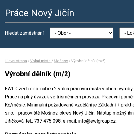
Práce Nový Jičín
Hledat zaměstnání
Hlavní strana
/
Volná místa
/
Mošnov
/
Výrobní dělník (m/ž)
Výrobní dělník (m/ž)
EWL Czech s.r.o. nabízí 2 volná pracovní místa v oboru výroby 
Práce na plný úvazek ve třísměnném provozu. Pracovní pomě
Kč/měsíc. Minimální požadované vzdělání je Základní + prakt
s.r.o. - pracoviště Mošnov, okres Nový Jičín. Nástup možný i
Jiříčková, tel.: 737 475 098, e-mail: info@ewlgroup.cz.