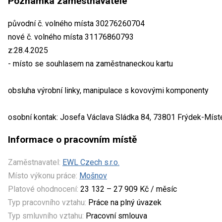
Poznámka zaměstnavatele
původní č. volného místa 30276260704
nové č. volného místa 31176860793
z:28.4.2025
- místo se souhlasem na zaměstnaneckou kartu
obsluha výrobní linky, manipulace s kovovými komponenty
osobní kontak: Josefa Václava Sládka 84, 73801 Frýdek-Míst
Informace o pracovním místě
Zaměstnavatel:
EWL Czech s.r.o.
Místo výkonu práce:
Mošnov
Platové ohodnocení:
23 132 – 27 909 Kč / měsíc
Typ pracovního vztahu:
Práce na plný úvazek
Typ smluvního vztahu:
Pracovní smlouva