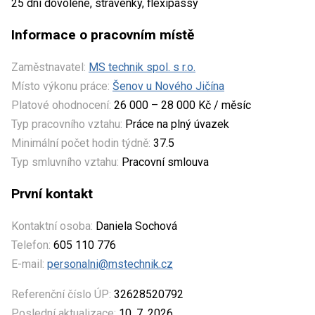
25 dní dovolené, stravenky, flexipassy
Informace o pracovním místě
Zaměstnavatel:
MS technik spol. s r.o.
Místo výkonu práce:
Šenov u Nového Jičína
Platové ohodnocení:
26 000 – 28 000 Kč / měsíc
Typ pracovního vztahu:
Práce na plný úvazek
Minimální počet hodin týdně:
37.5
Typ smluvního vztahu:
Pracovní smlouva
První kontakt
Kontaktní osoba:
Daniela Sochová
Telefon:
605 110 776
E-mail:
personalni@mstechnik.cz
Referenční číslo ÚP:
32628520792
Poslední aktualizace:
10. 7. 2026