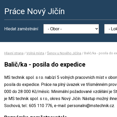
Práce Nový Jičín
Hledat zaměstnání
Hlavní strana
/
Volná místa
/
Šenov u Nového Jičína
/
Balič/ka - posila do 
Balič/ka - posila do expedice
MS technik spol. s r.o. nabízí 5 volných pracovních míst v obo
posila do expedice. Práce na plný úvazek ve třísměnném pro
000 do 28 000 Kč/měsíc. Minimální požadované vzdělání je St
je MS technik spol. s r.o., okres Nový Jičín. Nástup možný ih
Sochová, tel.: 605 110 776, e-mail: personalni@mstechnik.cz.