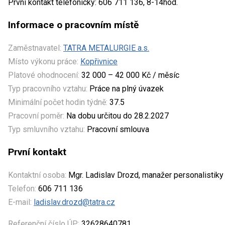
První kontakt telefonicky: 606 711 136, 8-14hod.
Informace o pracovním místě
Zaměstnavatel:
TATRA METALURGIE a.s.
Místo výkonu práce:
Kopřivnice
Platové ohodnocení:
32 000 – 42 000 Kč / měsíc
Typ pracovního vztahu:
Práce na plný úvazek
Minimální počet hodin týdně:
37.5
Pracovní poměr:
Na dobu určitou do 28.2.2027
Typ smluvního vztahu:
Pracovní smlouva
První kontakt
Kontaktní osoba:
Mgr. Ladislav Drozd, manažer personalistiky
Telefon:
606 711 136
E-mail:
ladislav.drozd@tatra.cz
Referenční číslo ÚP:
32628640781