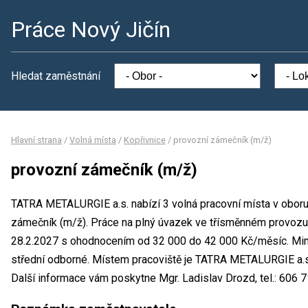
Práce Nový Jičín
Hledat zaměstnání
Hlavní strana
/
Volná místa
/
Kopřivnice
/
provozní zámečník (m/ž)
provozní zámečník (m/ž)
TATRA METALURGIE a.s. nabízí 3 volná pracovní místa v oboru
zámečník (m/ž). Práce na plný úvazek ve třísměnném provozu.
28.2.2027 s ohodnocením od 32 000 do 42 000 Kč/měsíc. Mini
střední odborné. Místem pracoviště je TATRA METALURGIE a.s.
Další informace vám poskytne Mgr. Ladislav Drozd, tel.: 606 71