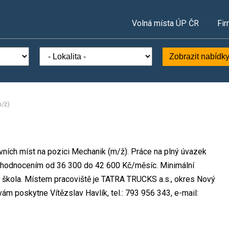
Volná místa ÚP ČR
Fir
Zobrazit nabídk
/ž)
ních míst na pozici Mechanik (m/ž). Práce na plný úvazek
ohodnocením od 36 300 do 42 600 Kč/měsíc. Minimální
á škola. Místem pracoviště je TATRA TRUCKS a.s., okres Nový
ám poskytne Vítězslav Havlík, tel.: 793 956 343, e-mail: