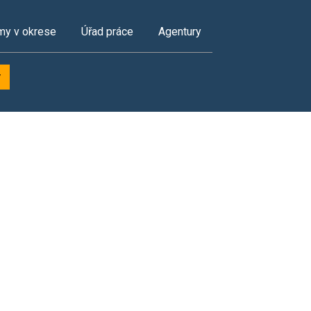
my v okrese
Úřad práce
Agentury
y