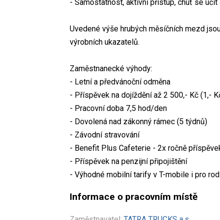
- Samostatnost, aktivní přístup, chuť se učit 
Uvedené výše hrubých měsíčních mezd jsou v
výrobních ukazatelů.
Zaměstnanecké výhody:
- Letní a předvánoční odměna
- Příspěvek na dojíždění až 2 500,- Kč (1,-
- Pracovní doba 7,5 hod/den
- Dovolená nad zákonný rámec (5 týdnů)
- Závodní stravování
- Benefit Plus Cafeterie - 2x ročně příspěve
- Příspěvek na penzijní připojištění
- Výhodné mobilní tarify v T-mobile i pro rod
Informace o pracovním místě
Zaměstnavatel:
TATRA TRUCKS a.s.