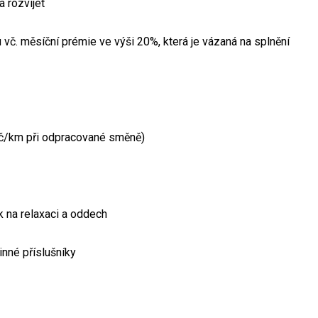
a rozvíjet
č. měsíční prémie ve výši 20%, která je vázaná na splnění
 Kč/km při odpracované směně)
k na relaxaci a oddech
inné příslušníky