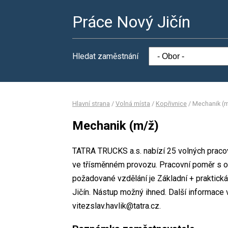
Práce Nový Jičín
Hledat zaměstnání
Hlavní strana
/
Volná místa
/
Kopřivnice
/
Mechanik (m
Mechanik (m/ž)
TATRA TRUCKS a.s. nabízí 25 volných pracov
ve třísměnném provozu. Pracovní poměr s 
požadované vzdělání je Základní + praktick
Jičín. Nástup možný ihned. Další informace v
vitezslav.havlik@tatra.cz.