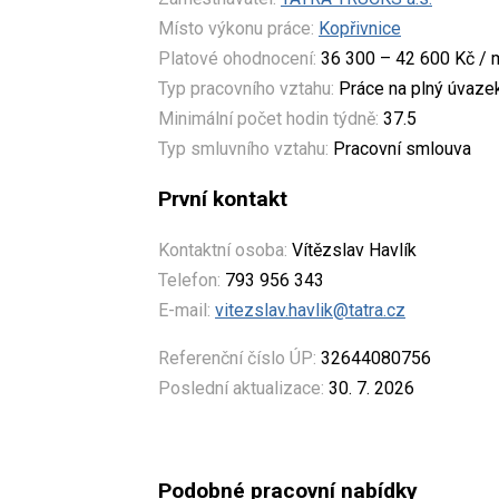
Místo výkonu práce:
Kopřivnice
Platové ohodnocení:
36 300 – 42 600 Kč / 
Typ pracovního vztahu:
Práce na plný úvaze
Minimální počet hodin týdně:
37.5
Typ smluvního vztahu:
Pracovní smlouva
První kontakt
Kontaktní osoba:
Vítězslav Havlík
Telefon:
793 956 343
E-mail:
vitezslav.havlik@tatra.cz
Referenční číslo ÚP:
32644080756
Poslední aktualizace:
30. 7. 2026
Podobné pracovní nabídky