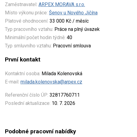
Zaměstnavatel:
ARPEX MORAVA s.r.o.
Místo výkonu práce:
Šenov u Nového Jičína
Platové ohodnocení:
33 000 Kč / měsíc
Typ pracovního vztahu:
Práce na plný úvazek
Minimální počet hodin týdně:
40
Typ smluvního vztahu:
Pracovní smlouva
První kontakt
Kontaktní osoba:
Milada Kolenovská
E-mail:
milada.kolenovska@arpex.cz
Referenční číslo ÚP:
32817760711
Poslední aktualizace:
10. 7. 2026
Podobné pracovní nabídky