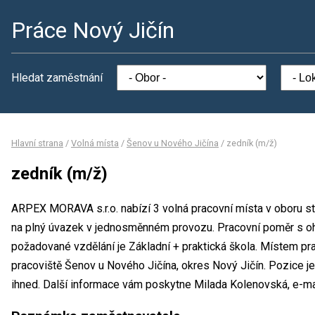
Práce Nový Jičín
Hledat zaměstnání
Hlavní strana
/
Volná místa
/
Šenov u Nového Jičína
/
zedník (m/ž)
zedník (m/ž)
ARPEX MORAVA s.r.o. nabízí 3 volná pracovní místa v oboru st
na plný úvazek v jednosměnném provozu. Pracovní poměr s o
požadované vzdělání je Základní + praktická škola. Místem pr
pracoviště Šenov u Nového Jičína, okres Nový Jičín. Pozice j
ihned. Další informace vám poskytne Milada Kolenovská, e-ma