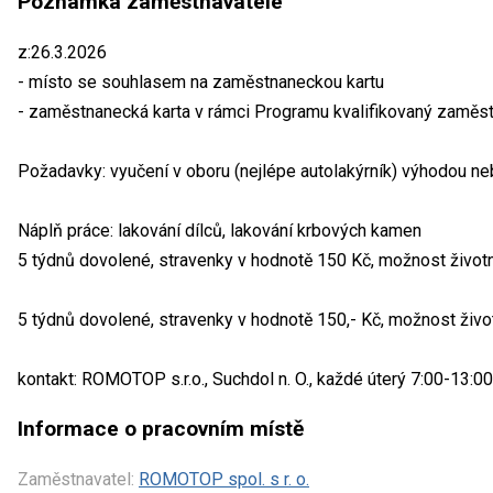
Poznámka zaměstnavatele
z:26.3.2026
- místo se souhlasem na zaměstnaneckou kartu
- zaměstnanecká karta v rámci Programu kvalifikovaný zaměs
Požadavky: vyučení v oboru (nejlépe autolakýrník) výhodou ne
Náplň práce: lakování dílců, lakování krbových kamen
5 týdnů dovolené, stravenky v hodnotě 150 Kč, možnost životn
5 týdnů dovolené, stravenky v hodnotě 150,- Kč, možnost život
kontakt: ROMOTOP s.r.o., Suchdol n. O., každé úterý 7:00-13:0
Informace o pracovním místě
Zaměstnavatel:
ROMOTOP spol. s r. o.