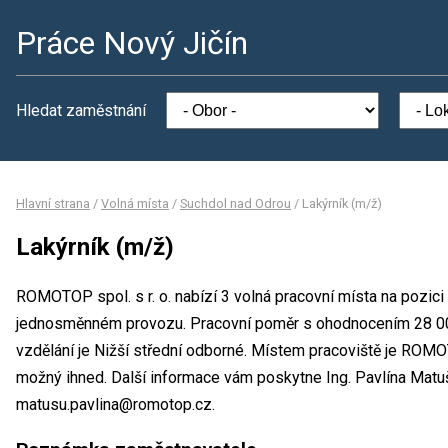
Práce Nový Jičín
Hledat zaměstnání
Hlavní strana
/
Volná místa
/
Suchdol nad Odrou
/
Lakýrník (m/ž)
Lakýrník (m/ž)
ROMOTOP spol. s r. o. nabízí 3 volná pracovní místa na pozici
jednosměnném provozu. Pracovní poměr s ohodnocením 28 0
vzdělání je Nižší střední odborné. Místem pracoviště je ROMOT
možný ihned. Další informace vám poskytne Ing. Pavlína Matušů
matusu.pavlina@romotop.cz.