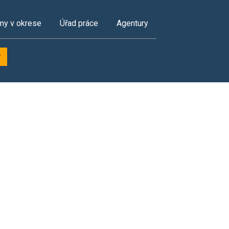
my v okrese
Úřad práce
Agentury
y