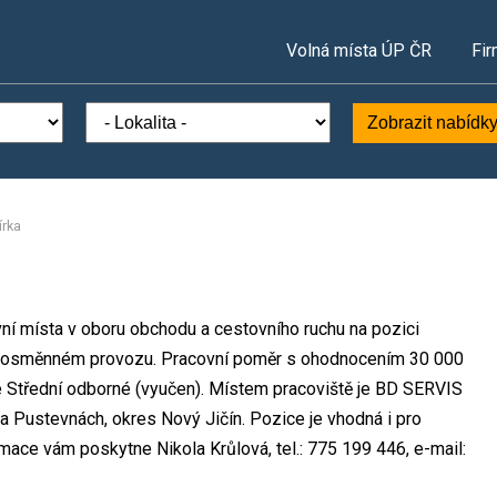
Volná místa ÚP ČR
Fir
Zobrazit nabídk
írka
ovní místa v oboru obchodu a cestovního ruchu na pozici
jednosměnném provozu. Pracovní poměr s ohodnocením 30 000
e Střední odborné (vyučen). Místem pracoviště je BD SERVIS
ky na Pustevnách, okres Nový Jičín. Pozice je vhodná i pro
mace vám poskytne Nikola Krůlová, tel.: 775 199 446, e-mail: