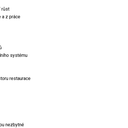
 růst
 a z práce
ů
adního systému
storu restaurace
sou nezbytné