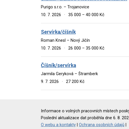
Purigo s.r.o. – Trojanovice
10. 7. 2026
·
35 000 – 40 000 Kč
Servírka/číšník
Roman Knesl – Nový Jičín
10. 7. 2026
·
26 000 – 35 000 Kč
Číšník/servírka
Jarmila Geryková – Štramberk
9. 7. 2026
·
27 200 Kč
Informace o volných pracovních místech poskyt
Poslední aktualizace dat proběhla dne 6. 8. 202
O webu a kontakty
|
Ochrana osobních údajů
|