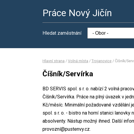
Práce Nový Jičín
Hledat zaměstnání
Hlavní strana
/
Volná místa
/
Trojanovice
/
Číšník/Serv
Číšník/Servírka
BD SERVIS spol. s r. o. nabízí 2 volná prac
Číšník/Servírka. Práce na plný úvazek v 
Kč/měsíc. Minimální požadované vzdělání j
spol. s r. o. - bistro na horní stanici lanov
absolventy. Nástup možný ihned. Další infor
provozní@pustenvy.cz.