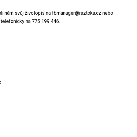
ošli nám svůj životopis na fbmanager@raztoka.cz nebo
telefonicky na 775 199 446.
k