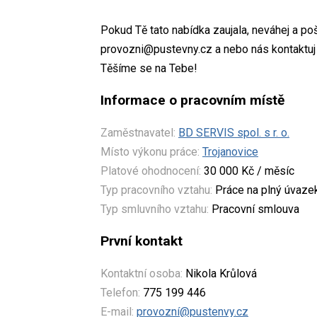
Pokud Tě tato nabídka zaujala, neváhej a p
provozni@pustevny.cz a nebo nás kontaktuj 
Těšíme se na Tebe!
Informace o pracovním místě
Zaměstnavatel:
BD SERVIS spol. s r. o.
Místo výkonu práce:
Trojanovice
Platové ohodnocení:
30 000 Kč / měsíc
Typ pracovního vztahu:
Práce na plný úvaze
Typ smluvního vztahu:
Pracovní smlouva
První kontakt
Kontaktní osoba:
Nikola Krůlová
Telefon:
775 199 446
E-mail:
provozní@pustenvy.cz