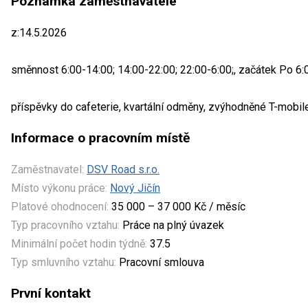
Poznámka zaměstnavatele
z:14.5.2026
směnnost 6:00-14:00; 14:00-22:00; 22:00-6:00;, začátek Po 6:
příspěvky do cafeterie, kvartální odměny, zvýhodněné T-mobile
Informace o pracovním místě
Zaměstnavatel:
DSV Road s.r.o.
Místo výkonu práce:
Nový Jičín
Platové ohodnocení:
35 000 – 37 000 Kč / měsíc
Typ pracovního vztahu:
Práce na plný úvazek
Minimální počet hodin týdně:
37.5
Typ smluvního vztahu:
Pracovní smlouva
První kontakt