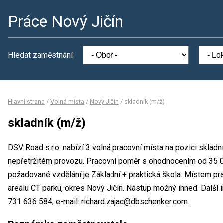
Práce Nový Jičín
Hledat zaměstnání
Hlavní strana
/
Volná místa
/
Nový Jičín
/
skladník (m/ž)
skladník (m/ž)
DSV Road s.r.o. nabízí 3 volná pracovní místa na pozici skladn
nepřetržitém provozu. Pracovní poměr s ohodnocením od 35 
požadované vzdělání je Základní + praktická škola. Místem prac
areálu CT parku, okres Nový Jičín. Nástup možný ihned. Další 
731 636 584, e-mail: richard.zajac@dbschenker.com.