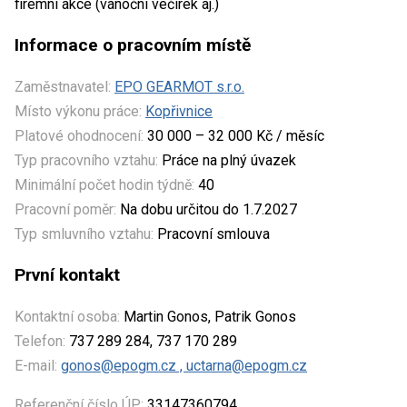
firemní akce (vánoční večírek aj.)
Informace o pracovním místě
Zaměstnavatel:
EPO GEARMOT s.r.o.
Místo výkonu práce:
Kopřivnice
Platové ohodnocení:
30 000 – 32 000 Kč / měsíc
Typ pracovního vztahu:
Práce na plný úvazek
Minimální počet hodin týdně:
40
Pracovní poměr:
Na dobu určitou do 1.7.2027
Typ smluvního vztahu:
Pracovní smlouva
První kontakt
Kontaktní osoba:
Martin Gonos, Patrik Gonos
Telefon:
737 289 284, 737 170 289
E-mail:
gonos@epogm.cz , uctarna@epogm.cz
Referenční číslo ÚP:
33147360794