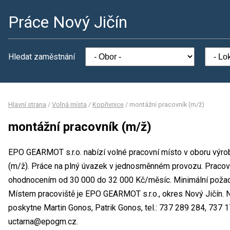
Práce Nový Jičín
Hledat zaměstnání
Hlavní strana
/
Volná místa
/
Kopřivnice
/
montážní pracovník (m/ž)
montážní pracovník (m/ž)
EPO GEARMOT s.r.o. nabízí volné pracovní místo v oboru výro
(m/ž). Práce na plný úvazek v jednosměnném provozu. Pracovn
ohodnocením od 30 000 do 32 000 Kč/měsíc. Minimální požado
Místem pracoviště je EPO GEARMOT s.r.o., okres Nový Jičín. 
poskytne Martin Gonos, Patrik Gonos, tel.: 737 289 284, 737
uctarna@epogm.cz.