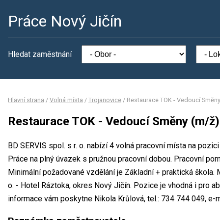
Práce Nový Jičín
Hledat zaměstnání
Hlavní strana
/
Volná místa
/
Trojanovice
/
Restaurace TOK - Vedoucí Směny
Restaurace TOK - Vedoucí Směny (m/ž)
BD SERVIS spol. s r. o. nabízí 4 volná pracovní místa na pozi
Práce na plný úvazek s pružnou pracovní dobou. Pracovní po
Minimální požadované vzdělání je Základní + praktická škola. 
o. - Hotel Ráztoka, okres Nový Jičín. Pozice je vhodná i pro a
informace vám poskytne Nikola Krůlová, tel.: 734 744 049, e-