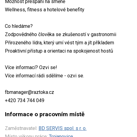
Možnost přespání na směně
Wellness, fitness a hotelové benefity
Co hledáme?
Zodpovědného člověka se zkušeností v gastronomii
Přirozeného lídra, který umí vést tým a jít příkladem
Proaktivní přístup a orientaci na spokojenost hostů
Více informací? Ozvi se!
Více informací rádi sdělíme - ozvi se.
fbmanager@raztoka.cz
+420 734 744 049
Informace o pracovním místě
Zaměstnavatel:
BD SERVIS spol. s r. o.
Místo výkonu práce:
Trojanovice