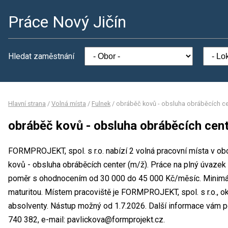
Práce Nový Jičín
Hledat zaměstnání
Hlavní strana
/
Volná místa
/
Fulnek
/
obráběč kovů - obsluha obráběcích ce
obráběč kovů - obsluha obráběcích cent
FORMPROJEKT, spol. s r.o. nabízí 2 volná pracovní místa v ob
kovů - obsluha obráběcích center (m/ž). Práce na plný úvaz
poměr s ohodnocením od 30 000 do 45 000 Kč/měsíc. Minimál
maturitou. Místem pracoviště je FORMPROJEKT, spol. s r.o., ok
absolventy. Nástup možný od 1.7.2026. Další informace vám po
740 382, e-mail: pavlickova@formprojekt.cz.