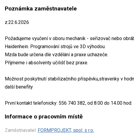
Poznámka zaměstnavatele
z:22.6.2026
Požadujeme vyučení v oboru mechanik - seřizovač nebo obráb
Haidenhein. Programování strojů ve 3D výhodou.
Mzda bude určena dle vzdělání a praxe uchazeče.
Přijmeme i absolventy učilišť bez praxe.
Možnost poskytnutí stabilizačního příspěvku,stravenky v hod
další benefity
První kontakt telefonicky: 556 740 382, od 8.00 do 14.00 hod.
Informace o pracovním místě
Zaměstnavatel:
FORMPROJEKT, spol. s r.o.