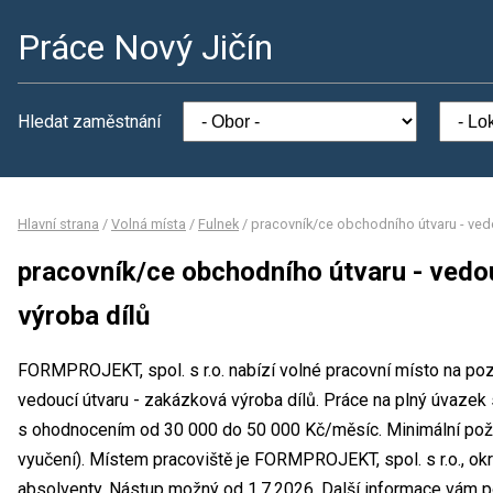
Práce Nový Jičín
Hledat zaměstnání
Hlavní strana
/
Volná místa
/
Fulnek
/
pracovník/ce obchodního útvaru - vedo
pracovník/ce obchodního útvaru - vedo
výroba dílů
FORMPROJEKT, spol. s r.o. nabízí volné pracovní místo na poz
vedoucí útvaru - zakázková výroba dílů. Práce na plný úvazek
s ohodnocením od 30 000 do 50 000 Kč/měsíc. Minimální poža
vyučení). Místem pracoviště je FORMPROJEKT, spol. s r.o., okr
absolventy. Nástup možný od 1.7.2026. Další informace vám po