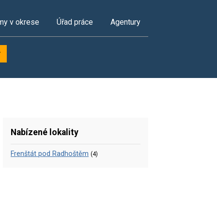
my v okrese
Úřad práce
Agentury
y
Nabízené lokality
Frenštát pod Radhoštěm
(4)