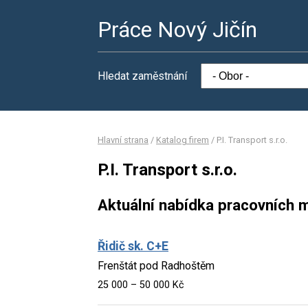
Práce Nový Jičín
Hledat zaměstnání
Hlavní strana
/
Katalog firem
/
P.I. Transport s.r.o.
P.I. Transport s.r.o.
Aktuální nabídka pracovních m
Řidič sk. C+E
Frenštát pod Radhoštěm
25 000 – 50 000 Kč