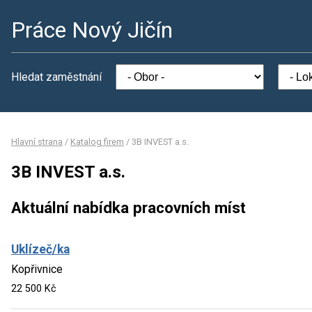
Práce Nový Jičín
Hledat zaměstnání
Hlavní strana
/
Katalog firem
/
3B INVEST a.s.
3B INVEST a.s.
Aktuální nabídka pracovních míst
Uklízeč/ka
Kopřivnice
22 500 Kč