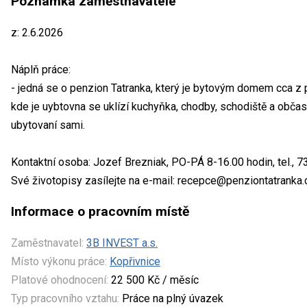
Poznámka zaměstnavatele
z: 2.6.2026
Náplň práce:
- jedná se o penzion Tatranka, který je bytovým domem cca z p
kde je uybtovna se uklízí kuchyňka, chodby, schodiště a občas s
ubytovaní sami.
Kontaktní osoba: Jozef Brezniak, PO-PÁ 8-16.00 hodin, tel., 
Své životopisy zasílejte na e-mail: recepce@penziontatranka.
Informace o pracovním místě
Zaměstnavatel:
3B INVEST a.s.
Místo výkonu práce:
Kopřivnice
Platové ohodnocení:
22 500 Kč / měsíc
Typ pracovního vztahu:
Práce na plný úvazek