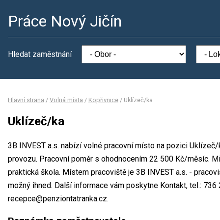
Práce Nový Jičín
Hledat zaměstnání
Hlavní strana
/
Volná místa
/
Kopřivnice
/
Uklízeč/ka
Uklízeč/ka
3B INVEST a.s. nabízí volné pracovní místo na pozici Uklíze
provozu. Pracovní poměr s ohodnocením 22 500 Kč/měsíc. Min
praktická škola. Místem pracoviště je 3B INVEST a.s. - pracovi
možný ihned. Další informace vám poskytne Kontakt, tel.: 736 
recepce@penziontatranka.cz.