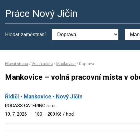
Práce Nový Jičín
Hledat zaměstnání
Hlavní strana
/
Volná místa
/
Mankovice
/
Doprava
Mankovice – volná pracovní místa v ob
Řidiči - Mankovice - Nový Jičín
ROGASS CATERING s.r.o.
10. 7. 2026
·
180 – 200 Kč / hod.