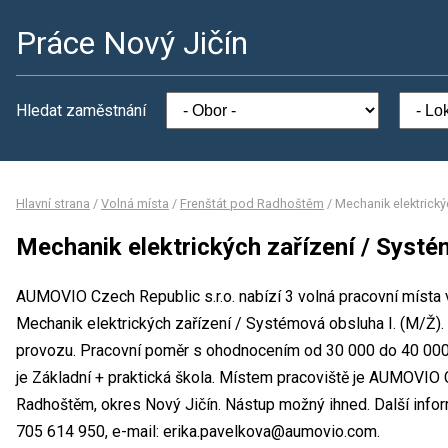
Práce Nový Jičín
Hledat zaměstnání
Hlavní strana
/
Volná místa
/
Frenštát pod Radhoštěm
/
Mechanik elektrický
Mechanik elektrických zařízení / Systé
AUMOVIO Czech Republic s.r.o. nabízí 3 volná pracovní místa 
Mechanik elektrických zařízení / Systémová obsluha I. (M/Ž).
provozu. Pracovní poměr s ohodnocením od 30 000 do 40 000
je Základní + praktická škola. Místem pracoviště je AUMOVIO C
Radhoštěm, okres Nový Jičín. Nástup možný ihned. Další infor
705 614 950, e-mail: erika.pavelkova@aumovio.com.