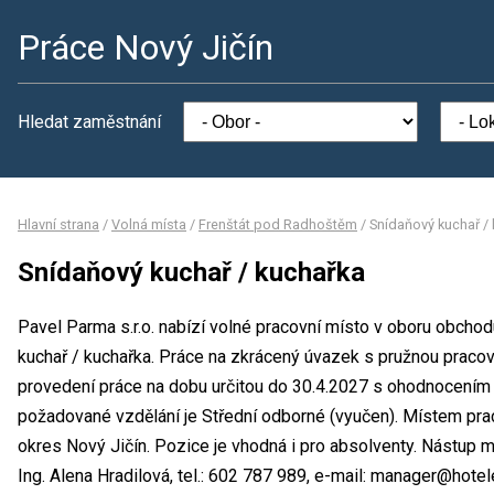
Práce Nový Jičín
Hledat zaměstnání
Hlavní strana
/
Volná místa
/
Frenštát pod Radhoštěm
/
Snídaňový kuchař /
Snídaňový kuchař / kuchařka
Pavel Parma s.r.o. nabízí volné pracovní místo v oboru obcho
kuchař / kuchařka. Práce na zkrácený úvazek s pružnou prac
provedení práce na dobu určitou do 30.4.2027 s ohodnocením
požadované vzdělání je Střední odborné (vyučen). Místem praco
okres Nový Jičín. Pozice je vhodná i pro absolventy. Nástup 
Ing. Alena Hradilová, tel.: 602 787 989, e-mail: manager@hotel