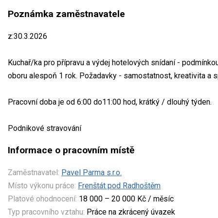
Poznámka zaměstnavatele
z:30.3.2026
Kuchař/ka pro přípravu a výdej hotelových snídaní - podmínkou j
oboru alespoň 1 rok. Požadavky - samostatnost, kreativita a s
Pracovní doba je od 6:00 do11:00 hod, krátký / dlouhý týden.
Podnikové stravování
Informace o pracovním místě
Zaměstnavatel:
Pavel Parma s.r.o.
Místo výkonu práce:
Frenštát pod Radhoštěm
Platové ohodnocení:
18 000 – 20 000 Kč / měsíc
Typ pracovního vztahu:
Práce na zkrácený úvazek